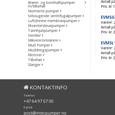
Antall p
Brønn- og borehullspumper
m/tilbehør
Pris: kr
Normerte pumper
Selvsugende sentrifugalpumper
EVMSG1
Luftdrevne membranpumper
Varenr:
Eksenterskruepumper
Antall p
Tannhjulspumper
Pris: kr
Ventiler
Miksere/omrørere
EVMSL1
Mud Pumper
Varenr:
Muddringspumper
Antall p
Motorer
Pris: kr
Tilbehør
Slanger
KONTAKTINFO
Telefon
+47 64 97 07 00
E-post
post@intecpumper.no