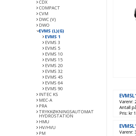
CDX
COMPACT
CVM
DWC (V)
DWO
EVMS (L)(G)
EVMS 1
EVMS 3
EVMS 5
EVMS 10
EVMS 15
EVMS 20
EVMS 32
EVMS 45
EVMS 64
EVMS 90
INTEC KS
EVMSL1
MEC-A
Varenr:
PRA
Antall p
TRYKKØKNINGSAUTOMAT
Pris: kr
HYDROSTATION
HMU
EVMSL1
HV/HVU
Varenr:
PM