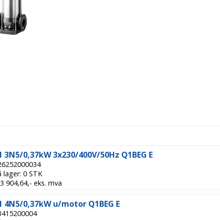
 3N5/0,37kW 3x230/400V/50Hz Q1BEG E
 26252000034
å lager: 0 STK
 13 904,64,- eks. mva
 4N5/0,37kW u/motor Q1BEG E
 3415200004