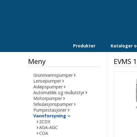
Produkter
Kataloger og
Meny
EVMS 1
Grunnvannspumper
Lensepumper
Avløpspumper
Automatikk og nivåutstyr
Motorpumper
Sirkulasjonspumper
Pumpestasjoner
Vannforsyning
2CDX
AGA-AGC
CDA