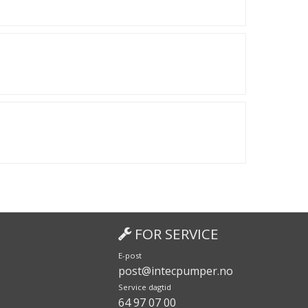
FOR SERVICE
E-post
post@intecpumper.no
Service dagtid
64 97 07 00