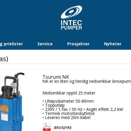
 prislister
Service
Prosjekter
Nyheter
as)
Tsurumi NK
NK er en liten og hendig nedsenkbar lensepum
Nedsenkbar opptil 25 meter
• Utløpsdiameter 50-80mm
• Topputløp
• 230V / 1-fas / 50 Hz
• Avgitt effekt 2,2 kW
• Termisk motorbeskyttelse
• Leveres med 20m kabel
BROSJYRE