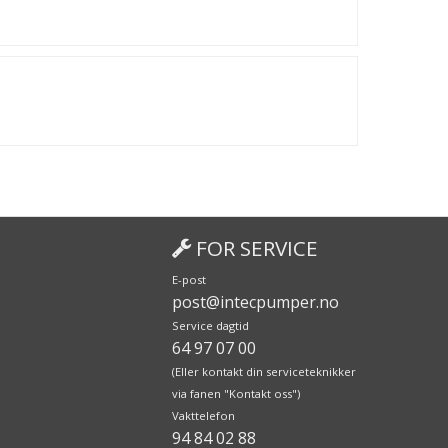
FOR SERVICE
E-post
post@intecpumper.no
Service dagtid
64 97 07 00
(Eller kontakt din serviceteknikker
via fanen "Kontakt oss")
Vakttelefon
94 84 02 88