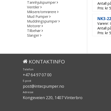
Tannhjulspumper
Antall p
Ventiler
Pris: kr
Miksere/omrørere
Mud Pumper
NK3-22
Muddringspumper
Varenr:
Motorer
Antall p
Tilbehør
Pris: kr
Slanger
KONTAKTINFO
Telefon
+47 64 97 07 00
E-post
post@intecpumper.no
Adresse
Kongeveien 220, 1407 Vinterbro