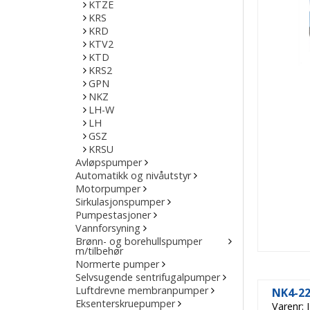
KTZE
KRS
KRD
KTV2
KTD
KRS2
GPN
NKZ
LH-W
LH
GSZ
KRSU
Avløpspumper
Automatikk og nivåutstyr
Motorpumper
Sirkulasjonspumper
Pumpestasjoner
Vannforsyning
Brønn- og borehullspumper
m/tilbehør
Normerte pumper
Selvsugende sentrifugalpumper
Luftdrevne membranpumper
NK4-22
Eksenterskruepumper
Varenr: