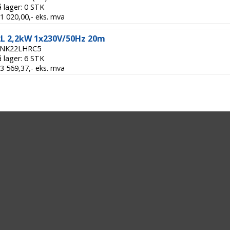
å lager: 0 STK
 51 020,00,- eks. mva
L 2,2kW 1x230V/50Hz 20m
 INK22LHRC5
å lager: 6 STK
 53 569,37,- eks. mva