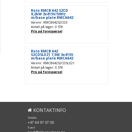
Roto RMCB 642 S2CD
9,2kW 3x415V/50Hz
m/base plate RMCA642
Varenr: RMCB642S2CD3
Antall på lager: 0 STK
Pris på forespørsel
Roto RMCB 642
S2CD5LE21 7,5W 3x415V
m/base plate RMCA642
Varenr: RMCB642S2CD5LE21
Antall på lager: 0 STK
Pris på forespørsel
KONTAKTINFO
Telefon
+47 64 97 07 00
E-post