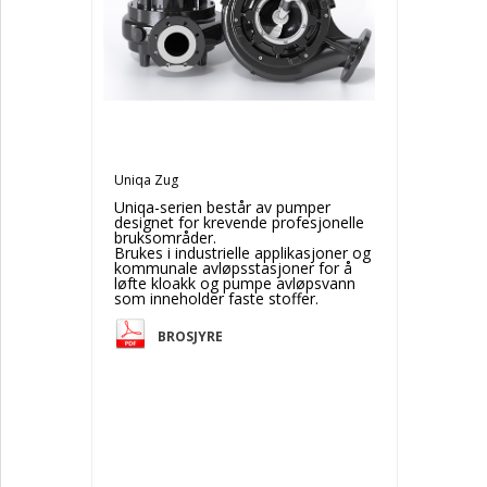
Brønn- og borehullspumper m/tilbehør
Normerte pumper
Selvsugende sentrifugalpumper
Luftdrevne membranpumper
Eksenterskruepumper
Tannhjulspumper
Ventiler
Miksere/omrørere
Mud Pumper
Uniqa Zug
Muddringspumper
Motorer
Uniqa-serien består av pumper
Tilbehør
designet for krevende profesjonelle
bruksområder.
Slanger
Brukes i industrielle applikasjoner og
kommunale avløpsstasjoner for å
løfte kloakk og pumpe avløpsvann
som inneholder faste stoffer.
BROSJYRE