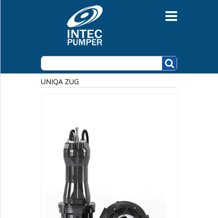
Grunnvannspumper
Lensepumper
Avløpspumper
GR BluePro(A)
MAT
GRG
K+
GY
UT
UNIQA ZUG
MAV
DW VOX
DGG
U
UZ
B-SERIE
BZ-SERIE
DRG
C-SERIE
UNIQA ZUG
K-KOMPKT
KOBLINGSFOT
Automatikk og nivåutstyr
Motorpumper
Sirkulasjonspumper
Pumpestasjoner
Vannforsyning