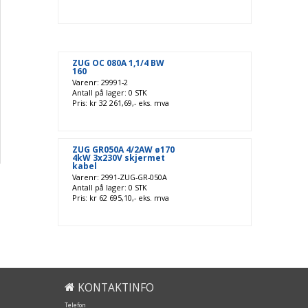
ZUG OC 080A 1,1/4 BW
160
Varenr: 29991-2
Antall på lager: 0 STK
Pris: kr 32 261,69,- eks. mva
ZUG GR050A 4/2AW ø170
4kW 3x230V skjermet
kabel
Varenr: 2991-ZUG-GR-050A
Antall på lager: 0 STK
Pris: kr 62 695,10,- eks. mva
KONTAKTINFO
Telefon