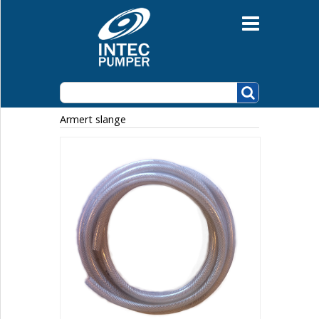
Grunnvannspumper
Lensepumper
Avløpspumper
Automatikk og nivåutstyr
Motorpumper
Sirkulasjonspumper
Pumpestasjoner
Vannforsyning
Brønn- og borehullspumper m/tilbehør
Armert slange
Normerte pumper
Selvsugende sentrifugalpumper
Luftdrevne membranpumper
Eksenterskruepumper
Tannhjulspumper
Ventiler
Miksere/omrørere
Mud Pumper
Muddringspumper
Motorer
Tilbehør
Slanger
Armert slange
Flatslange
Flexislange