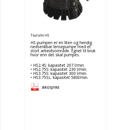
Sirkulasjonspumper
Pumpestasjoner
Vannforsyning
Brønn- og borehullspumper m/tilbehør
Normerte pumper
Selvsugende sentrifugalpumper
Luftdrevne membranpumper
Tsurumi HS
Eksenterskruepumper
HS-pumpen er en liten og hendig
Tannhjulspumper
nedsenkbar lensepumpe med et
Ventiler
stort arbeidsområde. Egnet til bruk
Miksere/omrørere
hvor enn det skal pumpes.
Mud Pumper
Muddringspumper
• HS2.4S: kapasitet 207 l/min.
Motorer
• HS2.75S: kapasitet 230 l/min.
• HS3.75S: kapasitet 300 l/min.
Tilbehør
• HS3.75SL: kapasitet 580l/min.
Slanger
BROSJYRE