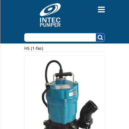
Grunnvannspumper
Lensepumper
PUMPEAGGREGAT
LB (1-fas)
HS (1-fas)
HSD (1-fas)
LSC (1-fas)
NK (1-fas)
KTV
HS (1-fas)
KTVE
KTZ
KTZE
KRS
KRD
KTV2
KTD
KRS2
GPN
NKZ
LH-W
LH
GSZ
KRSU
Avløpspumper
Automatikk og nivåutstyr
Motorpumper