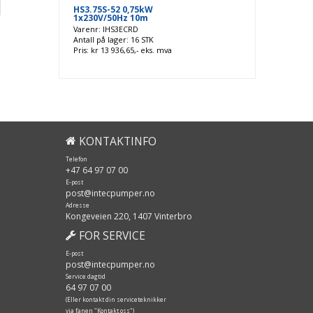
HS3.75S-52 0,75kW
1x230V/50Hz 10m
Varenr: IHS3ECRD
Antall på lager: 16 STK
Pris: kr 13 936,65,- eks. mva
KONTAKTINFO
Telefon
+47 64 97 07 00
E-post
post@intecpumper.no
Adresse
Kongeveien 220, 1407 Vinterbro
FOR SERVICE
E-post
post@intecpumper.no
Service dagtid
64 97 07 00
(Eller kontakt din serviceteknikker
via fanen "Kontakt oss")